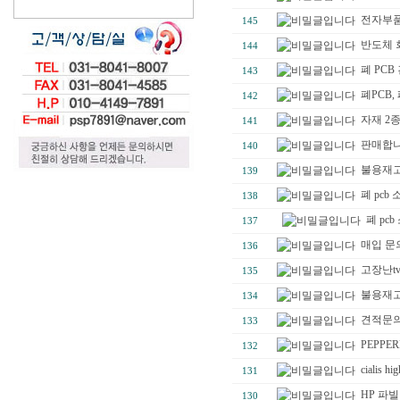
전자부품
145
반도체 
144
폐 PCB
143
폐PCB
142
자재 2
141
판매합니
140
불용재고
139
폐 pcb
138
폐 pc
137
매입 문
136
고장난tv
135
불용재고
134
견적문의
133
PEPPERL
132
cialis hi
131
HP 파빌
130