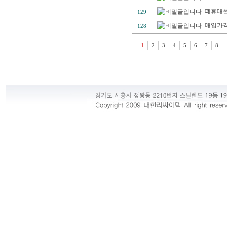
폐휴대폰
129
매입가격
128
1
2
3
4
5
6
7
8